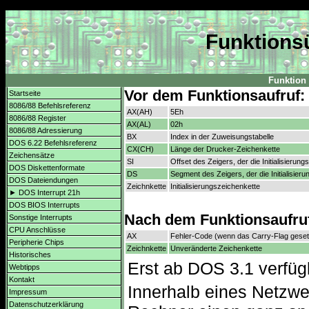
Funktionsü
Funktion 
Vor dem Funktionsaufruf:
Startseite
8086/88 Befehlsreferenz
AX(AH)
5Eh
8086/88 Register
AX(AL)
02h
8086/88 Adressierung
BX
Index in der Zuweisungstabelle
DOS 6.22 Befehlsreferenz
CX(CH)
Länge der Drucker-Zeichenkette
Zeichensätze
SI
Offset des Zeigers, der die Initialisierung
DOS Diskettenformate
DS
Segment des Zeigers, der die Initialisieru
DOS Dateiendungen
Zeichnkette
Initialisierungszeichenkette
► DOS Interrupt 21h
DOS BIOS Interrupts
Nach dem Funktionsaufru
Sonstige Interrupts
CPU Anschlüsse
AX
Fehler-Code (wenn das Carry-Flag gesetz
Peripherie Chips
Zeichnkette
Unveränderte Zeichenkette
Historisches
Erst ab DOS 3.1 verfüg
Webtipps
Kontakt
Innerhalb eines Netzwer
Impressum
Datenschutzerklärung