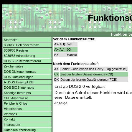
Funktionsü
Funktion 57
Vor dem Funktionsaufruf:
Startseite
AX(AH)
57h
8086/88 Befehlsreferenz
AX(AL)
00h
8086/88 Register
BX
Handle
8086/88 Adressierung
DOS 6.22 Befehlsreferenz
Nach dem Funktionsaufruf:
Zeichensätze
AX
Fehler-Code (wenn das Carry-Flag gesetzt ist)
DOS Diskettenformate
CX
Zeit der letzten Dateiänderung (FCB)
DOS Dateiendungen
DX
Datum der letzten Dateiänderung (FCB)
► DOS Interrupt 21h
Erst ab DOS 2.0 verfügbar.
DOS BIOS Interrupts
Durch den Aufruf dieser Funktion wird das
Sonstige Interrupts
einer Datei ermittelt.
CPU Anschlüsse
Anzeige:
Peripherie Chips
Historisches
Webtipps
Kontakt
Impressum
Datenschutzerklärung