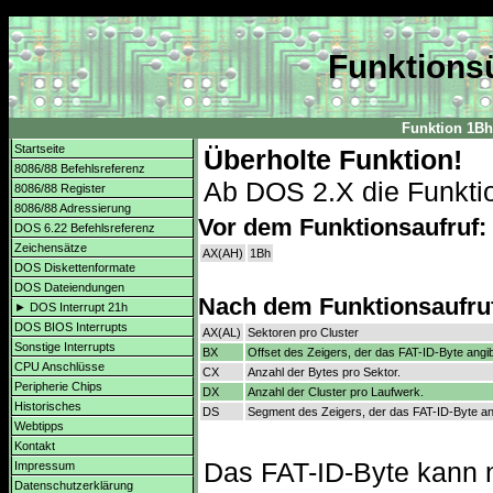
Funktionsü
Funktion 1Bh
Startseite
Überholte Funktion!
8086/88 Befehlsreferenz
Ab DOS 2.X die Funkt
8086/88 Register
8086/88 Adressierung
Vor dem Funktionsaufruf:
DOS 6.22 Befehlsreferenz
Zeichensätze
AX(AH)
1Bh
DOS Diskettenformate
DOS Dateiendungen
Nach dem Funktionsaufru
► DOS Interrupt 21h
DOS BIOS Interrupts
AX(AL)
Sektoren pro Cluster
Sonstige Interrupts
BX
Offset des Zeigers, der das FAT-ID-Byte angib
CPU Anschlüsse
CX
Anzahl der Bytes pro Sektor.
Peripherie Chips
DX
Anzahl der Cluster pro Laufwerk.
Historisches
DS
Segment des Zeigers, der das FAT-ID-Byte an
Webtipps
Kontakt
Das FAT-ID-Byte kann 
Impressum
Datenschutzerklärung