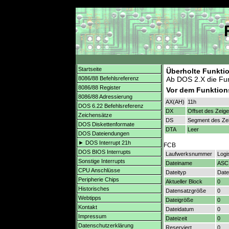
Startseite
Überholte Funkti
8086/88 Befehlsreferenz
Ab DOS 2.X die Fu
8086/88 Register
Vor dem Funktion
8086/88 Adressierung
AX(AH)
11h
DOS 6.22 Befehlsreferenz
DX
Offset des Zeig
Zeichensätze
DS
Segment des Zei
DOS Diskettenformate
DTA
Leer
DOS Dateiendungen
► DOS Interrupt 21h
FCB
DOS BIOS Interrupts
Laufwerksnummer
Logi
Sonstige Interrupts
Dateiname
ASCI
CPU Anschlüsse
Dateityp
Date
Peripherie Chips
Aktueller Block
0
Historisches
Datensatzgröße
0
Webtipps
Dateigröße
0
Kontakt
Dateidatum
0
Impressum
Dateizeit
0
Datenschutzerklärung
Reserviert
0