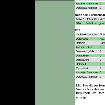
Aktueller Datensatz
0
Datensatznummer
0
Nach dem Funktionsau
AX(AL)
Status, 00 = Ver
DTA
Enthält den ges
FCB
Laufwerksnummer
Aktu
Dateiname
ASCI
Dateityp
Date
Aktueller Block
0
Datensatzgröße
0
Dateigröße
0
Dateidatum
0
Dateizeit
0
Reserviert
0
Aktueller Datensatz
0
Datensatznummer
0
Mit Hilfe dieser F
Verzeichnis des i
benutzen, um Datei
Anzeige: