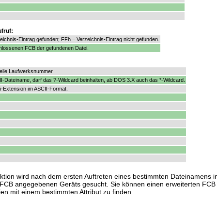
fruf:
zeichnis-Eintrag gefunden; FFh = Verzeichnis-Eintrag nicht gefunden.
chlossenen FCB der gefundenen Datei.
elle Laufwerksnummer
I-Dateiname, darf das ?-Wildcard beinhalten, ab DOS 3.X auch das *-Wildcard.
i-Extension im ASCII-Format.
unktion wird nach dem ersten Auftreten eines bestimmten Dateinamens i
m FCB angegebenen Geräts gesucht. Sie können einen erweiterten FCB
en mit einem bestimmten Attribut zu finden.