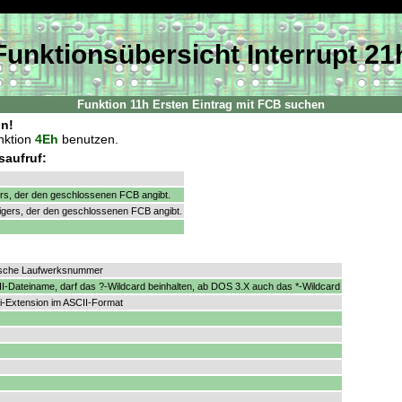
Funktionsübersicht Interrupt 21
Funktion 11h Ersten Eintrag mit FCB suchen
on!
nktion
4Eh
benutzen.
saufruf:
ers, der den geschlossenen FCB angibt.
gers, der den geschlossenen FCB angibt.
sche Laufwerksnummer
I-Dateiname, darf das ?-Wildcard beinhalten, ab DOS 3.X auch das *-Wildcard
i-Extension im ASCII-Format