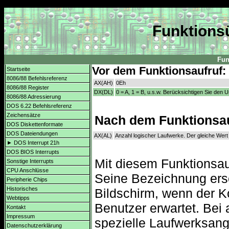
Funktionsü
Fun
Vor dem Funktionsaufruf:
Startseite
8086/88 Befehlsreferenz
AX(AH)
0Eh
8086/88 Register
DX(DL)
0 = A, 1 = B, u.s.w. Berücksichtigen Sie den
8086/88 Adressierung
DOS 6.22 Befehlsreferenz
Zeichensätze
Nach dem Funktionsau
DOS Diskettenformate
DOS Dateiendungen
AX(AL)
Anzahl logischer Laufwerke. Der gleiche Wer
► DOS Interrupt 21h
DOS BIOS Interrupts
Mit diesem Funktionsauf
Sonstige Interrupts
CPU Anschlüsse
Seine Bezeichnung ers
Peripherie Chips
Historisches
Bildschirm, wenn der 
Webtipps
Benutzer erwartet. Bei 
Kontakt
Impressum
spezielle Laufwerksanga
Datenschutzerklärung