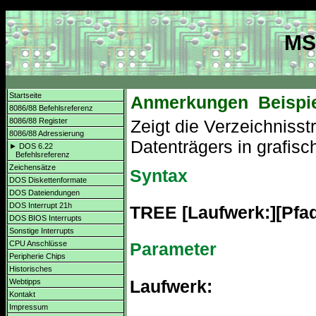
MS
Startseite
Anmerkungen
Beispi
8086/88 Befehlsreferenz
8086/88 Register
Zeigt die Verzeichnisst
8086/88 Adressierung
Datenträgers in grafisc
► DOS 6.22
Befehlsreferenz
Zeichensätze
Syntax
DOS Diskettenformate
DOS Dateiendungen
DOS Interrupt 21h
TREE [Laufwerk:][Pfad]
DOS BIOS Interrupts
Sonstige Interrupts
CPU Anschlüsse
Parameter
Peripherie Chips
Historisches
Laufwerk:
Webtipps
Kontakt
Impressum