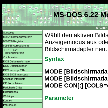
MS-DOS 6.22 Mo
MS-DOS 
Startseite
Wählt den aktiven Bil
8086/88 Befehlsreferenz
Anzeigemodus aus oder 
8086/88 Register
8086/88 Adressierung
Bildschirmadapter neu.
► DOS 6.22
Befehlsreferenz
Syntax
Zeichensätze
DOS Diskettenformate
DOS Dateiendungen
MODE [Bildschirmadap
DOS Interrupt 21h
DOS BIOS Interrupts
MODE [Bildschirmadap
Sonstige Interrupts
CPU Anschlüsse
MODE CON[:] [COLS=c
Peripherie Chips
Historisches
Parameter
Webtipps
Kontakt
Impressum