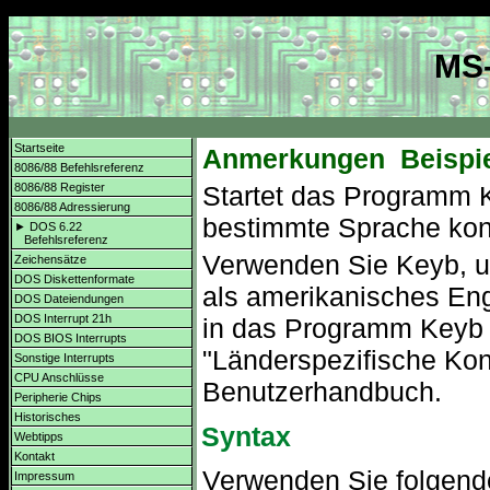
MS-
Startseite
Anmerkungen
Beispi
8086/88 Befehlsreferenz
8086/88 Register
Startet das Programm K
8086/88 Adressierung
bestimmte Sprache konf
► DOS 6.22
Befehlsreferenz
Verwenden Sie Keyb, u
Zeichensätze
DOS Diskettenformate
als amerikanisches Eng
DOS Dateiendungen
DOS Interrupt 21h
in das Programm Keyb e
DOS BIOS Interrupts
"Länderspezifische Ko
Sonstige Interrupts
CPU Anschlüsse
Benutzerhandbuch.
Peripherie Chips
Historisches
Syntax
Webtipps
Kontakt
Verwenden Sie folgend
Impressum