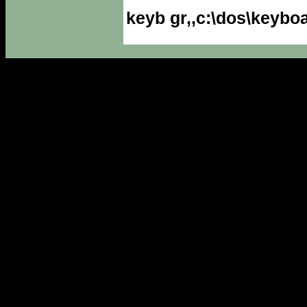
keyb gr,,c:\dos\keybo