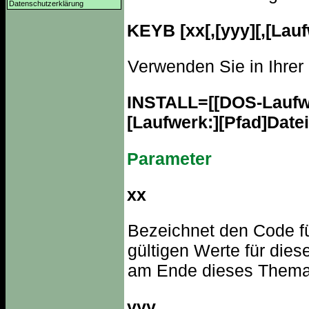
Datenschutzerklärung
KEYB [xx[,[yyy][,[Lauf
Verwenden Sie in Ihre
INSTALL=[[DOS-Laufwe
[Laufwerk:][Pfad]Datei
Parameter
xx
Bezeichnet den Code fü
gültigen Werte für dies
am Ende dieses Thema
yyy