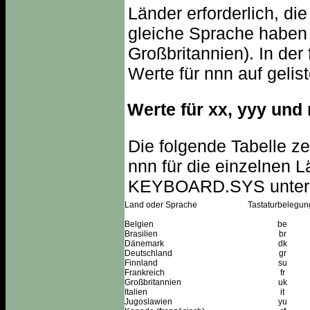
Länder erforderlich, di
gleiche Sprache haben (
Großbritannien). In der
Werte für nnn auf gelist
Werte für xx, yyy und
Die folgende Tabelle ze
nnn für die einzelnen L
KEYBOARD.SYS unterst
Land oder Sprache
Tastaturbelegu
Belgien
be
Brasilien
br
Dänemark
dk
Deutschland
gr
Finnland
su
Frankreich
fr
Großbritannien
uk
Italien
it
Jugoslawien
yu