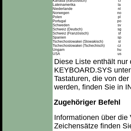
Kanada (französisch)
cf
Lateinamerika
la
Niederlande
nl
Norwegen
no
Polen
pl
Portugal
po
Schweden
sv
Schweiz (Deutsch)
sg
Schweiz (Französisch)
sf
Spanien
sp
Tschechoslowakei (Slowakisch)
sl
Tschechoslowakei (Tschechisch)
cz
Ungarn
hu
USA
us
Diese Liste enthält nur 
KEYBOARD.SYS unterstü
Tastaturen, die von de
werden, finden Sie in 
Zugehöriger Befehl
Informationen über die
Zeichensätze finden Si