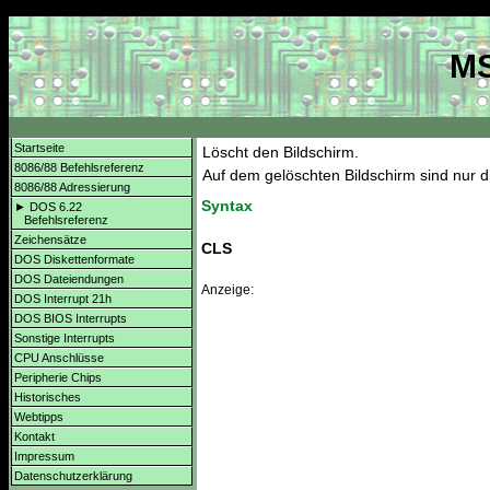
MS
Startseite
Löscht den Bildschirm.
8086/88 Befehlsreferenz
Auf dem gelöschten Bildschirm sind nur 
8086/88 Adressierung
Syntax
► DOS 6.22
Befehlsreferenz
Zeichensätze
CLS
DOS Diskettenformate
DOS Dateiendungen
Anzeige:
DOS Interrupt 21h
DOS BIOS Interrupts
Sonstige Interrupts
CPU Anschlüsse
Peripherie Chips
Historisches
Webtipps
Kontakt
Impressum
Datenschutzerklärung