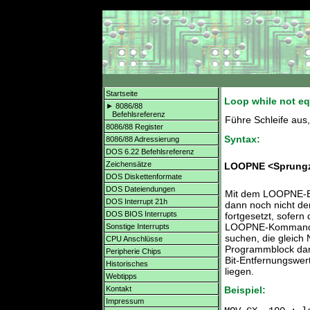
Startseite
Loop while not eq
► 8086/88
Befehlsreferenz
Führe Schleife aus,
8086/88 Register
Syntax:
8086/88 Adressierung
DOS 6.22 Befehlsreferenz
Zeichensätze
LOOPNE <Sprungz
DOS Diskettenformate
DOS Dateiendungen
Mit dem LOOPNE-Bef
DOS Interrupt 21h
dann noch nicht de
DOS BIOS Interrupts
fortgesetzt, sofern
LOOPNE-Kommando 
Sonstige Interrupts
suchen, die gleich 
CPU Anschlüsse
Programmblock dan
Peripherie Chips
Bit-Entfernungswer
Historisches
liegen.
Webtipps
Kontakt
Beispiel:
Impressum