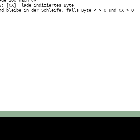
ade 100 nach CX
S: [CX] ;lade indiziertes Byte
nd bleibe in der Schleife, falls Byte < > 0 und CX > 0