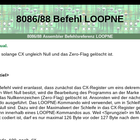
8086/88 Befehl LOOPNE
8086/88 Assembler Befehlsreferenz LOOPNE
ual.
 solange CX ungleich Null und das Zero-Flag gelöscht ist.
iel>
ehl vwird eranlasst, dass zunächst das CX-Register um eins dekrement
n Wert Null besitzt, wird die Bearbeitung des Programms an der Marke
 das Nullkennzeichen (Zero-Flag) gelöscht ist. Ansonsten wird der näch
ausgeführt. Das LOOPNE-Kommando wird verwendet, um in Schleif
Null sind. Dazu wird der Maximalwert der Schleife in das CX-Register g
n innerhalb eines LOOPNE-Kommandos aus. Weil <Sprungziel> im Mas
t codiert ist, darf es nur maximal 126 Byte vor oder 127 Byte nach d