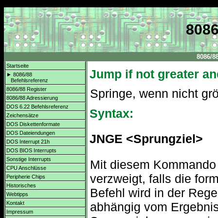
8086
8086/8
Startseite
Jump if not greater an
► 8086/88
Befehlsreferenz
8086/88 Register
Springe, wenn nicht grö
8086/88 Adressierung
DOS 6.22 Befehlsreferenz
Syntax:
Zeichensätze
DOS Diskettenformate
DOS Dateiendungen
JNGE <Sprungziel>
DOS Interrupt 21h
DOS BIOS Interrupts
Sonstige Interrupts
Mit diesem Kommando w
CPU Anschlüsse
verzweigt, falls die for
Peripherie Chips
Historisches
Befehl wird in der Reg
Webtipps
abhängig vom Ergebnis
Kontakt
Impressum