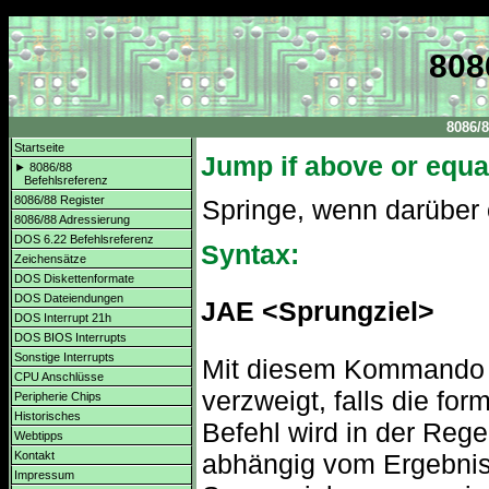
808
8086/
Startseite
Jump if above or equa
► 8086/88
Befehlsreferenz
8086/88 Register
Springe, wenn darüber 
8086/88 Adressierung
DOS 6.22 Befehlsreferenz
Syntax:
Zeichensätze
DOS Diskettenformate
DOS Dateiendungen
JAE <Sprungziel>
DOS Interrupt 21h
DOS BIOS Interrupts
Sonstige Interrupts
Mit diesem Kommando w
CPU Anschlüsse
verzweigt, falls die for
Peripherie Chips
Historisches
Befehl wird in der Reg
Webtipps
abhängig vom Ergebnis
Kontakt
Impressum